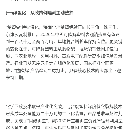
(
一)绿色化：从政策倒逼到主动选择
“禁塑令”持续深化，海南全岛禁塑经验正向长三角、珠三角、
京津冀复制推广。2026年中国可降解塑料表观消费量有望达
到一百八十万至两百万吨，年均复合增长率保持高位。更关键
的变化在于，可降解塑料正从购物袋、垃圾袋等低附加值领
域，向农业地膜、医用材料、高端电子配件等高附加值场景渗
透。行业已从无序竞争走向规范化发展，国家标准全面落
地，”伪降解”产品遭到严厉打击，具备核心技术的头部企业迎
来窗口期。
化学回收技术取得产业化突破。混合废塑料深度催化裂解技术
已建成年处理能力二十万吨的工业化装置，产品总收率超过九
成，实现了”同级再生”。到2030年主要再生资源年循环利用量
将达到五点一亿吨，再生塑料正从低附加值领域向食品接触包