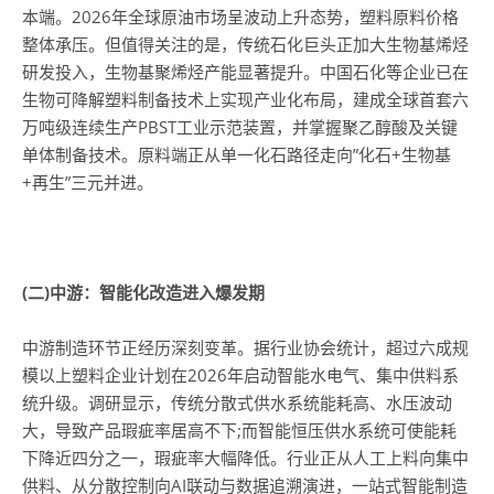
本端。2026年全球原油市场呈波动上升态势，塑料原料价格
整体承压。但值得关注的是，传统石化巨头正加大生物基烯烃
研发投入，生物基聚烯烃产能显著提升。中国石化等企业已在
生物可降解塑料制备技术上实现产业化布局，建成全球首套六
万吨级连续生产PBST工业示范装置，并掌握聚乙醇酸及关键
单体制备技术。原料端正从单一化石路径走向”化石+生物基
+再生”三元并进。
(
二)中游：智能化改造进入爆发期
中游制造环节正经历深刻变革。据行业协会统计，超过六成规
模以上塑料企业计划在2026年启动智能水电气、集中供料系
统升级。调研显示，传统分散式供水系统能耗高、水压波动
大，导致产品瑕疵率居高不下;而智能恒压供水系统可使能耗
下降近四分之一，瑕疵率大幅降低。行业正从人工上料向集中
供料、从分散控制向AI联动与数据追溯演进，一站式智能制造