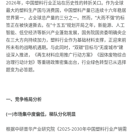
2026年，中国塑料行业正站在历史性的转折关口。作为全球
最大的塑料生产国与消费国，中国塑料产量已连续十六年稳居
世界第一，占全球总产量的三分之一。然而，”大而不强”的标
签正在被快速撕去。在”十五五”规划开局之年，新能源、人工
智能、低空经济等新兴产业蓬勃发展，国务院国资委明确央企
在三大方向持续加力，塑料行业作为基础材料支撑，正迎来前
所未有的战略机遇期。与此同时，”双碳”目标与”无废城市”建
设深入推进，《再生材料应用推广行动方案》《固体废物综合
治理行动计划》等重磅政策密集出台，行业绿色转型已从选择
题变为必答题。
一、竞争格局分析
(
一)市场集中度偏低，梯队分化明显
根据中研普华产业研究院《2025-2030年中国塑料行业产销需