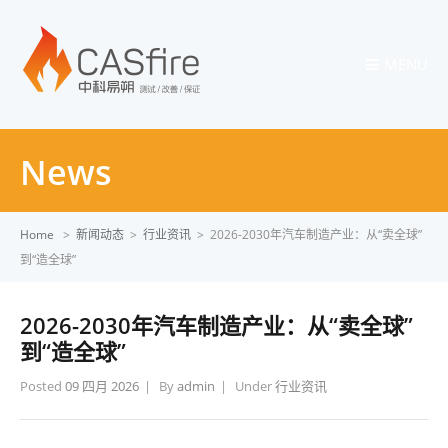
MENU
News
Home
>
新闻动态
>
行业资讯
>
2026-2030年汽车制造产业：从“卖全球”
到“造全球”
2026-2030年汽车制造产业：从“卖全球”
到“造全球”
Posted
09 四月 2026
By
admin
Under
行业资讯