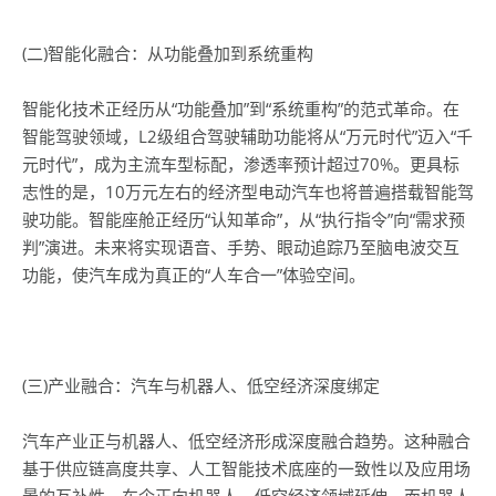
(二)智能化融合：从功能叠加到系统重构
智能化技术正经历从“功能叠加”到“系统重构”的范式革命。在
智能驾驶领域，L2级组合驾驶辅助功能将从“万元时代”迈入“千
元时代”，成为主流车型标配，渗透率预计超过70%。更具标
志性的是，10万元左右的经济型电动汽车也将普遍搭载智能驾
驶功能。智能座舱正经历“认知革命”，从“执行指令”向“需求预
判”演进。未来将实现语音、手势、眼动追踪乃至脑电波交互
功能，使汽车成为真正的“人车合一”体验空间。
(三)产业融合：汽车与机器人、低空经济深度绑定
汽车产业正与机器人、低空经济形成深度融合趋势。这种融合
基于供应链高度共享、人工智能技术底座的一致性以及应用场