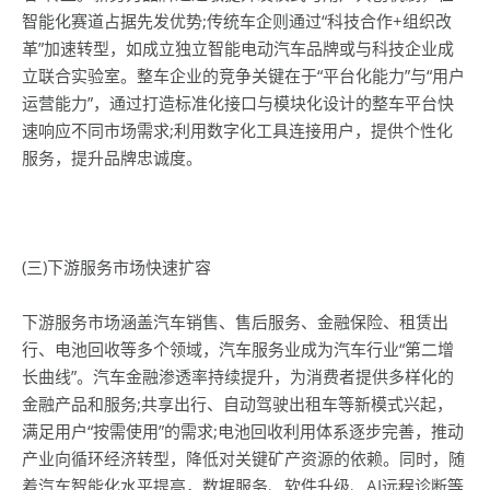
智能化赛道占据先发优势;传统车企则通过“科技合作+组织改
革”加速转型，如成立独立智能电动汽车品牌或与科技企业成
立联合实验室。整车企业的竞争关键在于“平台化能力”与“用户
运营能力”，通过打造标准化接口与模块化设计的整车平台快
速响应不同市场需求;利用数字化工具连接用户，提供个性化
服务，提升品牌忠诚度。
(三)下游服务市场快速扩容
下游服务市场涵盖汽车销售、售后服务、金融保险、租赁出
行、电池回收等多个领域，汽车服务业成为汽车行业“第二增
长曲线”。汽车金融渗透率持续提升，为消费者提供多样化的
金融产品和服务;共享出行、自动驾驶出租车等新模式兴起，
满足用户“按需使用”的需求;电池回收利用体系逐步完善，推动
产业向循环经济转型，降低对关键矿产资源的依赖。同时，随
着汽车智能化水平提高，数据服务、软件升级、AI远程诊断等