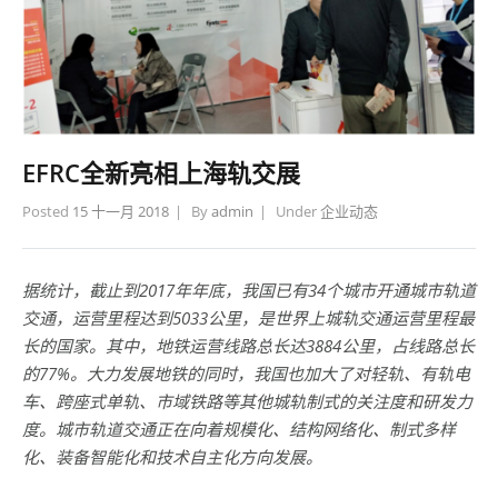
EFRC全新亮相上海轨交展
Posted
15 十一月 2018
By
admin
Under
企业动态
据统计，截止到2017年年底，我国已有34个城市开通城市轨道
交通，运营里程达到5033公里，是世界上城轨交通运营里程最
长的国家。其中，地铁运营线路总长达3884公里，占线路总长
的77%。大力发展地铁的同时，我国也加大了对轻轨、有轨电
车、跨座式单轨、市域铁路等其他城轨制式的关注度和研发力
度。城市轨道交通正在向着规模化、结构网络化、制式多样
化、装备智能化和技术自主化方向发展。