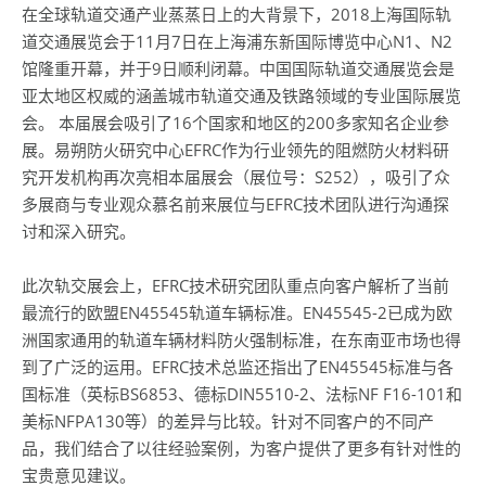
在全球轨道交通产业蒸蒸日上的大背景下，2018上海国际轨
道交通展览会于11月7日在上海浦东新国际博览中心N1、N2
馆隆重开幕，并于9日顺利闭幕。中国国际轨道交通展览会是
亚太地区权威的涵盖城市轨道交通及铁路领域的专业国际展览
会。 本届展会吸引了16个国家和地区的200多家知名企业参
展。易朔防火研究中心EFRC作为行业领先的阻燃防火材料研
究开发机构再次亮相本届展会（展位号：S252），吸引了众
多展商与专业观众慕名前来展位与EFRC技术团队进行沟通探
讨和深入研究。
此次轨交展会上，EFRC技术研究团队重点向客户解析了当前
最流行的欧盟EN45545轨道车辆标准。EN45545-2已成为欧
洲国家通用的轨道车辆材料防火强制标准，在东南亚市场也得
到了广泛的运用。EFRC技术总监还指出了EN45545标准与各
国标准（英标BS6853、德标DIN5510-2、法标NF F16-101和
美标NFPA130等）的差异与比较。针对不同客户的不同产
品，我们结合了以往经验案例，为客户提供了更多有针对性的
宝贵意见建议。