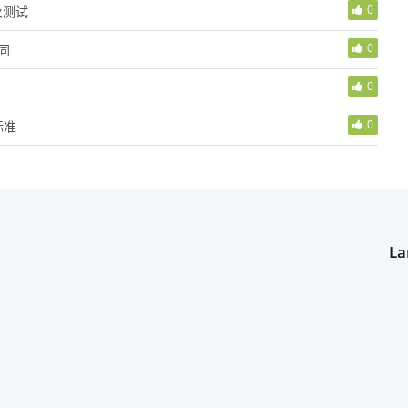
0
火测试
0
同
0
0
标准
La