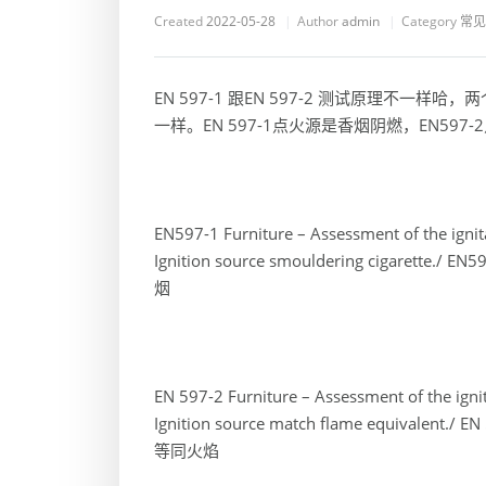
Created
2022-05-28
Author
admin
Category
常见
EN 597-1 跟EN 597-2 测试原理不
一样。EN 597-1点火源是香烟阴燃，EN597
EN597-1 Furniture – Assessment of the ignita
Ignition source smouldering ciga
烟
EN 597-2 Furniture – Assessment of the ignit
Ignition source match flame equi
等同火焰