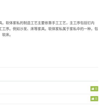
具。软体家私的制造工艺主要依靠手工工艺，主工序包括钉内
工工序。例如沙发、床等家具。软体家私属于家私中的一种，包
、软床。
0
0