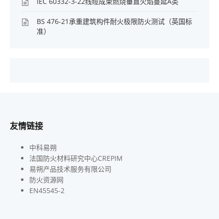
IEC 60332-3-22线缆成束燃烧垂直火焰蔓延A类
BS 476-21承重建筑构件耐火极限防火测试（英国标
准）
友情链接
中科易朔
法国防火材料研究中心CREPIM
易朔产品技术服务有限公司
防火资源网
EN45545-2