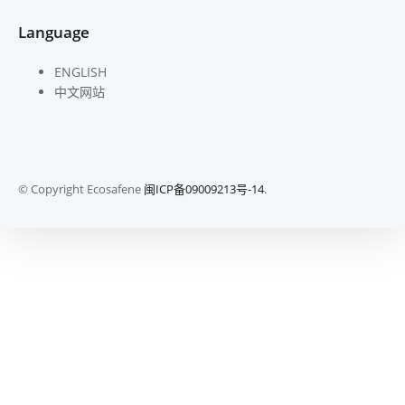
Language
ENGLISH
中文网站
© Copyright Ecosafene
闽ICP备09009213号-14
.