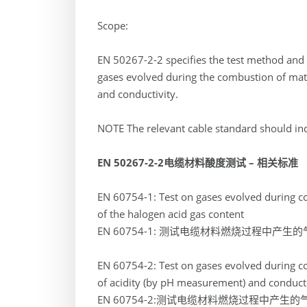
Scope:
EN 50267-2-2 specifies the test method and p
gases evolved during the combustion of mate
and conductivity.
NOTE The relevant cable standard should ind
EN 50267-2-2
电缆材料酸度测试 – 相关标准
EN 60754-1: Test on gases evolved during co
of the halogen acid gas content
EN 60754-1: 测试电缆材料燃烧过程中
EN 60754-2: Test on gases evolved during co
of acidity (by pH measurement) and conducti
EN 60754-2:测试电缆材料燃烧过程中产