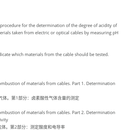
rocedure for the determination of the degree of acidity of
rials taken from electric or optical cables by measuring pH
icate which materials from the cable should be tested.
mbustion of materials from cables. Part 1. Determination
产生的气体。第1部分：卤素酸性气体含量的测定
mbustion of materials from cables. Part 2. Determination
vity
生的气体。第2部分：测定酸度和电导率