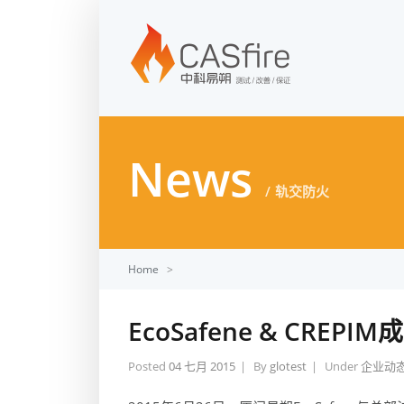
News
轨交防火
Home
>
EcoSafene & CR
Posted
04 七月 2015
By
glotest
Under
企业动