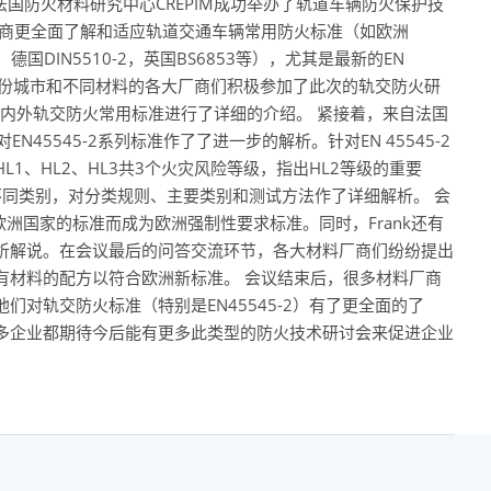
与总部法国防火材料研究中心CREPIM成功举办了轨道车辆防火保护技
造商更全面了解和适应轨道交通车辆常用防火标准（如欧洲
37，德国DIN5510-2，英国BS6853等），尤其是最新的EN
同省份城市和不同材料的各大厂商们积极参加了此次的轨交防火研
先对国内外轨交防火常用标准进行了详细的介绍。 紧接着，来自法国
EN45545-2系列标准作了了进一步的解析。针对EN 45545-2
1、HL2、HL3共3个火灾风险等级，指出HL2等级的重要
个不同类别，对分类规则、主要类别和测试方法作了详细解析。 会
其他欧洲国家的标准而成为欧洲强制性要求标准。同时，Frank还有
析解说。在会议最后的问答交流环节，各大材料厂商们纷纷提出
有材料的配方以符合欧洲新标准。 会议结束后，很多材料厂商
对轨交防火标准（特别是EN45545-2）有了更全面的了
多企业都期待今后能有更多此类型的防火技术研讨会来促进企业