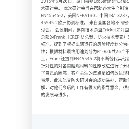
2015年6月26日，厦门易朔EcoSafene
术研讨会。 本次研讨会旨在帮助各大生产制
EN45545-2，美国NFPA130，中国TB/T32
45545-2欧洲协调标准。 来自全国各地不
讨会。 会议期间，易朔技术总监Cricket
总部的Frank（CREPIM总裁，防火技术专家）对
标准，提到了根据车辆运行的风险程度划分为HL
性；根据材料最终用途划分为R1-R26共26
上，Frank还提到EN45545-2将不断替代
针对性的对各类阻燃材料的性能改进进行了分
了自己的困惑。客户关注的焦点是如何改进现
表示，此次轨交防火研讨会的成功举办，帮助他们
解，对他们今后的工作有很大的指导意义。很
的发展与进步。