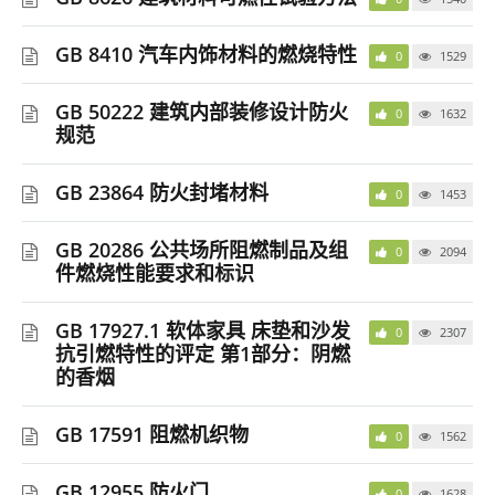
GB 8410 汽车内饰材料的燃烧特性
0
1529
GB 50222 建筑内部装修设计防火
0
1632
规范
GB 23864 防火封堵材料
0
1453
GB 20286 公共场所阻燃制品及组
0
2094
件燃烧性能要求和标识
GB 17927.1 软体家具 床垫和沙发
0
2307
抗引燃特性的评定 第1部分：阴燃
的香烟
GB 17591 阻燃机织物
0
1562
GB 12955 防火门
0
1628