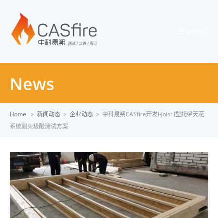
MENU
News
Home
>
新闻动态
>
企业动态
>
中科易朔CASfire开发I-Joist I型托梁天花
系统耐火极限测试方案