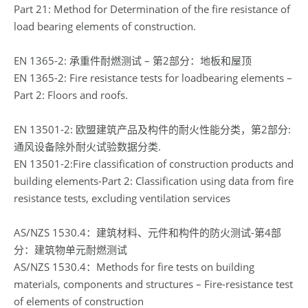
Part 21: Method for Determination of the fire resistance of
load bearing elements of construction.
EN 1365-2: 承重件耐燃测试 – 第2部分：地板和屋顶
EN 1365-2: Fire resistance tests for loadbearing elements –
Part 2: Floors and roofs.
EN 13501-2: 欧盟建筑产品及构件的耐火性能分类，第2部分:
通风设备除外耐火试验数据分类.
EN 13501-2:Fire classification of construction products and
building elements-Part 2: Classification using data from fire
resistance tests, excluding ventilation services
AS/NZS 1530.4：建筑材料、元件和构件的防火测试-第4部
分：建筑物单元耐燃测试
AS/NZS 1530.4：Methods for fire tests on building
materials, components and structures – Fire-resistance test
of elements of construction