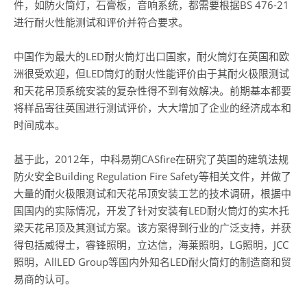
件，如防火筒灯，石膏板，音响系统，都需要根据BS 476-21
进行耐火性能测试和评价并符合要求。
中国作为最大的LED耐火筒灯出口国家，耐火筒灯在英国和欧
洲很受欢迎，但LED筒灯的耐火性能评价由于其耐火极限测试
和天花吊顶系统安装的复杂性得不到有效解决。前期基本都要
将样品寄往英国进行测试评价，大大增加了企业的经济成本和
时间成本。
基于此，2012年，中科易朔CASfire在研究了英国的建筑法规
防火安全Building Regulation Fire Safety等相关文件，并做了
大量的耐火极限测试和天花吊顶安装工艺的技术调研，根据中
国国内的实际情况，开发了针对安装有LED耐火筒灯的实木托
梁天花吊顶及其测试方案。该方案得到行业的广泛支持，并获
得包括威得士，睿锋照明，立达信，海莱照明，LG照明，JCC
照明，AllLED Group等国内外知名LED耐火筒灯的制造商和贸
易商的认可。