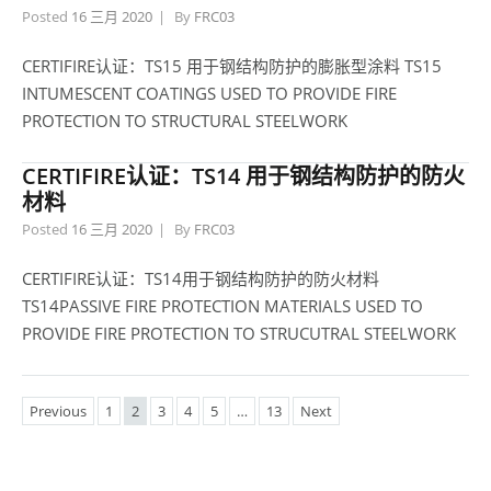
Posted
16 三月 2020
By
FRC03
CERTIFIRE认证：TS15 用于钢结构防护的膨胀型涂料 TS15
INTUMESCENT COATINGS USED TO PROVIDE FIRE
PROTECTION TO STRUCTURAL STEELWORK
CERTIFIRE认证：TS14 用于钢结构防护的防火
材料
Posted
16 三月 2020
By
FRC03
CERTIFIRE认证：TS14用于钢结构防护的防火材料
TS14PASSIVE FIRE PROTECTION MATERIALS USED TO
PROVIDE FIRE PROTECTION TO STRUCUTRAL STEELWORK
Previous
1
2
3
4
5
…
13
Next