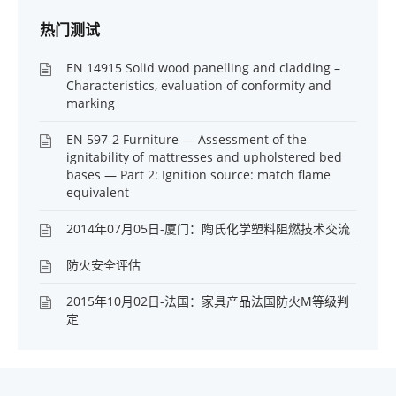
热门测试
EN 14915 Solid wood panelling and cladding –
Characteristics, evaluation of conformity and
marking
EN 597-2 Furniture — Assessment of the
ignitability of mattresses and upholstered bed
bases — Part 2: Ignition source: match flame
equivalent
2014年07月05日-厦门：陶氏化学塑料阻燃技术交流
防火安全评估
2015年10月02日-法国：家具产品法国防火M等级判
定