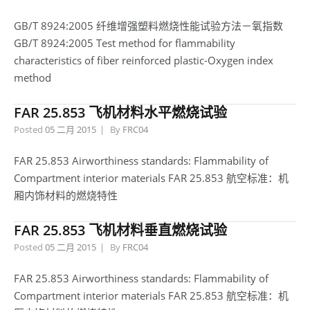
GB/T 8924:2005 纤维增强塑料燃烧性能试验方法－氧指数
GB/T 8924:2005 Test method for flammability
characteristics of fiber reinforced plastic-Oxygen index
method
FAR 25.853 飞机材料水平燃烧试验
Posted
05 二月 2015
By
FRC04
FAR 25.853 Airworthiness standards: Flammability of
Compartment interior materials FAR 25.853 航空标准：机
厢内饰材料的燃烧特性
FAR 25.853 飞机材料垂直燃烧试验
Posted
05 二月 2015
By
FRC04
FAR 25.853 Airworthiness standards: Flammability of
Compartment interior materials FAR 25.853 航空标准：机