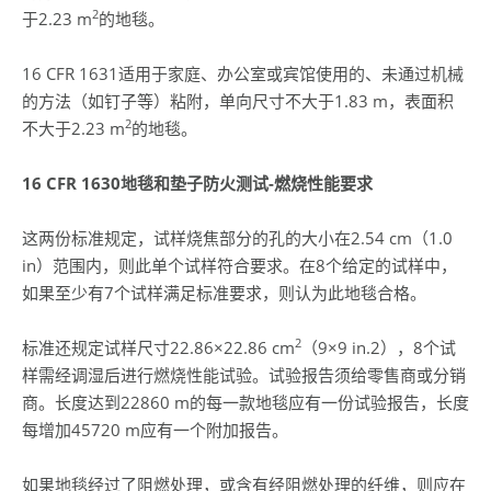
2
于2.23 m
的地毯。
16 CFR 1631适用于家庭、办公室或宾馆使用的、未通过机械
的方法（如钉子等）粘附，单向尺寸不大于1.83 m，表面积
2
不大于2.23 m
的地毯。
16 CFR 1630
地毯和垫子防火测试-
燃烧性能要求
这两份标准规定，试样烧焦部分的孔的大小在2.54 cm（1.0
in）范围内，则此单个试样符合要求。在8个给定的试样中，
如果至少有7个试样满足标准要求，则认为此地毯合格。
2
标准还规定试样尺寸22.86×22.86 cm
（9×9 in.2），8个试
样需经调湿后进行燃烧性能试验。试验报告须给零售商或分销
商。长度达到22860 m的每一款地毯应有一份试验报告，长度
每增加45720 m应有一个附加报告。
如果地毯经过了阻燃处理，或含有经阻燃处理的纤维，则应在