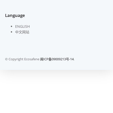
Language
ENGLISH
中文网站
© Copyright Ecosafene
闽ICP备09009213号-14
.