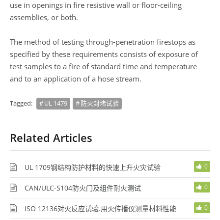
use in openings in fire resistive wall or floor-ceiling
assemblies, or both.
The method of testing through-penetration firestops as
specified by these requirements consists of exposure of
test samples to a fire of standard time and temperature
and to an application of a hose stream.
Tagged:
UL 1479
防火封堵试验
Related Articles
0
UL 1709钢结构防护材料的快速上升火灾试验
0
CAN/ULC-S104防火门及组件耐火测试
0
ISO 12136对火反应试验.用火传播仪测量材料性能