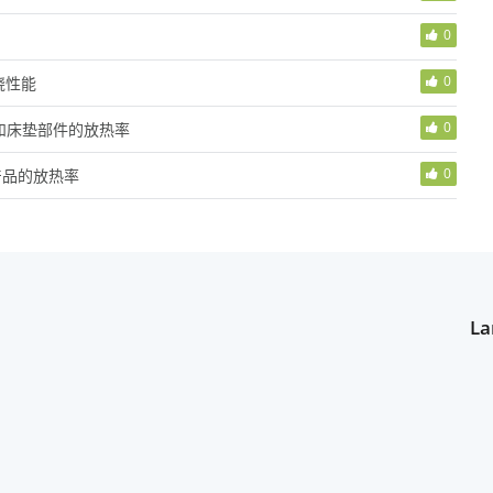
0
0
烧性能
0
具和床垫部件的放热率
0
和产品的放热率
La