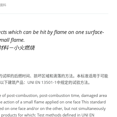
面料
s which can be hit by flame on one surface-
small flame.
燃材料－小火燃烧
的试样的后燃时间、损坏区域和滴落的方法。本标准适用于可能
建筑产品：UNI EN 13501-1中规定的试验方法。
me of post-combustion, post-combustion time, damaged area
he action of a small flame applied on one face This standard
ed on one face and/or on the other, but not simultaneously
n products for which: Test methods defined in UNI EN