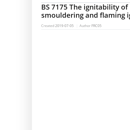
BS 7175 The ignitability o
smouldering and flaming i
Created
2019-07-05
Author
FRC05