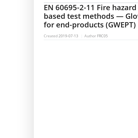
EN 60695-2-11 Fire hazard 
based test methods — Glo
for end-products (GWEPT)
Created
2019-07-13
Author
FRC05