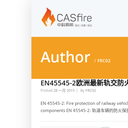
Author
FRC02
EN45545-2欧洲最新轨交
Posted
28 一月 2015
By
FRC02
EN 45545-2: Fire protection of railway vehic
components EN 45545-2: 轨道车