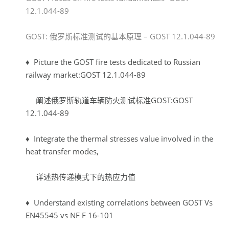
12.1.044-89
GOST: 俄罗斯标准测试的基本原理 – GOST 12.1.044-89
♦ Picture the GOST fire tests dedicated to Russian
railway market:GOST 12.1.044-89
阐述俄罗斯轨道车辆防火测试标准GOST:GOST
12.1.044-89
♦ Integrate the thermal stresses value involved in the
heat transfer modes,
详述热传递模式下的热应力值
♦ Understand existing correlations between GOST Vs
EN45545 vs NF F 16-101