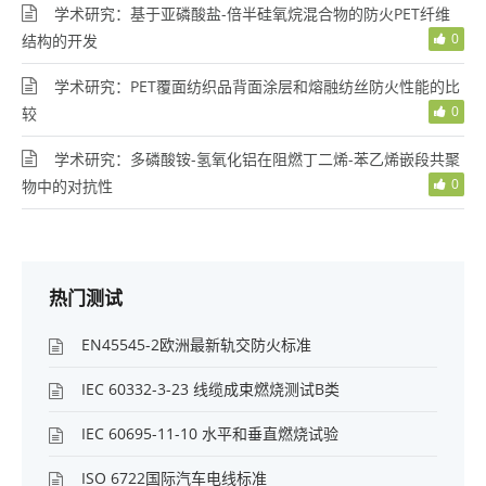
学术研究：基于亚磷酸盐-倍半硅氧烷混合物的防火PET纤维
0
结构的开发
学术研究：PET覆面纺织品背面涂层和熔融纺丝防火性能的比
0
较
学术研究：多磷酸铵-氢氧化铝在阻燃丁二烯-苯乙烯嵌段共聚
0
物中的对抗性
热门测试
EN45545-2欧洲最新轨交防火标准
IEC 60332-3-23 线缆成束燃烧测试B类
IEC 60695-11-10 水平和垂直燃烧试验
ISO 6722国际汽车电线标准