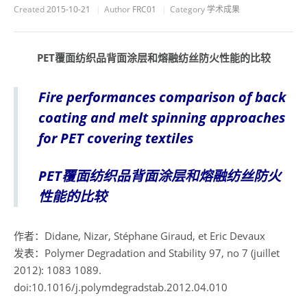
Created
2015-10-21
Author
FRC01
Category
学术成果
PET
覆面纺织品背面涂层和熔融纺丝防火性能的比较
Fire performances comparison of back
coating and melt spinning approaches
for PET covering textiles
PET
覆面纺织品背面涂层和熔融纺丝防火
性能的比较
作者：Didane, Nizar, Stéphane Giraud, et Eric Devaux
发表：Polymer Degradation and Stability 97, no 7 (juillet
2012): 1083 1089.
doi:10.1016/j.polymdegradstab.2012.04.010