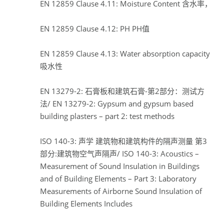
EN 12859 Clause 4.11: Moisture Content 含水率，
EN 12859 Clause 4.12: PH PH值
EN 12859 Clause 4.13: Water absorption capacity
吸水性
EN 13279-2: 石膏板和建筑石膏-第2部分：测试方
法/ EN 13279-2: Gypsum and gypsum based
building plasters – part 2: test methods
ISO 140-3: 声学 建筑物和建筑构件的隔声测量 第3
部分:建筑物空气声隔声/ ISO 140-3: Acoustics –
Measurement of Sound Insulation in Buildings
and of Building Elements – Part 3: Laboratory
Measurements of Airborne Sound Insulation of
Building Elements Includes