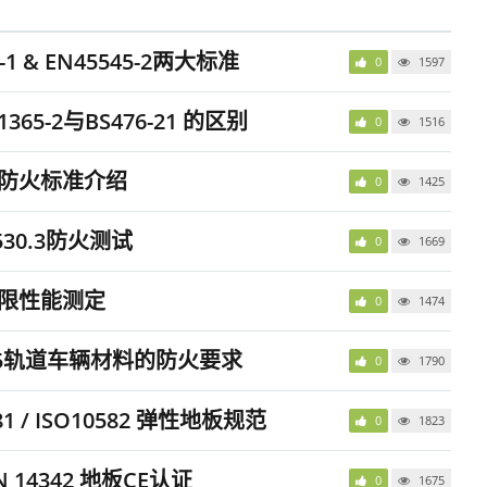
-1 & EN45545-2两大标准
0
1597
1365-2与BS476-21 的区别
0
1516
常用防火标准介绍
0
1425
530.3防火测试
0
1669
极限性能测定
0
1474
545轨道车辆材料的防火要求
0
1790
1 / ISO10582 弹性地板规范
0
1823
EN 14342 地板CE认证
0
1675